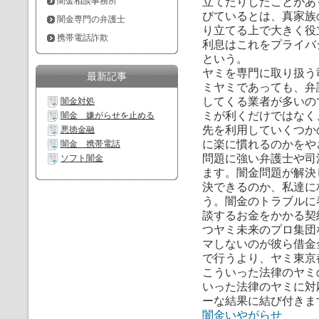
闇金相談事務所
立てたりしたことがあ
びているとは、真家族
闇金専門の弁護士
り立てる上で大きく役
携帯電話詐欺
利息はこれをプライバ
という。
ヤミを専門に取り扱う
最新記事
ミヤミであっても、弁
してくる業者が多いの
闇金対処
ミが利くだけではなく
闇金 嫌がらせを止める
先を利用していくつか
悪徳金融
に楽に慣れるのかをや
闇金 携帯電話
問題に強い弁護士や司
ソフト闇金
ます。闇金問題が解決
決できるのか、私達に
う。闇金のトラブルに
談するお金をかかる契
つヤミ未来のプロ集団
マしないのが彼ら借金
で行うより、ヤミ東京
こういった法律のヤミ
いった法律のヤミに対
ーな結果に結び付きま
闇金いやがらせ