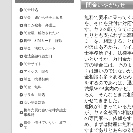
闇金いやがらせ
闇金対処
無料で要求に乗ってく
闇金 嫌がらせを止める
を、それを貸付に対応
白ロム被害 弁護士
す。ヤミの取り立てに
闇金融 解放されたい
たりとも支払わずに高
携帯 SIMカード 詐欺
ミ」を、相談すること
が沢山あるから、ウイ
闇金 法律サポート
士事務所です。法律事
違法金融相談窓口
いというか、万円金か
闇金サイト
方の場合には、そのよ
くは無いのではないか
アイシス 闇金
金相談も多々あるため
闇金 携帯契約
をするのであれば、迅
闇金 無料
城県WEB案内のナビ
ろん、そんなときに相
サラ金 対処
かせできました。
安い闇金対策
危険が止まっているた
携帯売買に強い法律弁護士
が、ヤミ金被害の相談
事務所
の専門家へ。依頼をす
借金 借りていない 取立
め、まずは財産に無料
て
すまでありとあらゆる